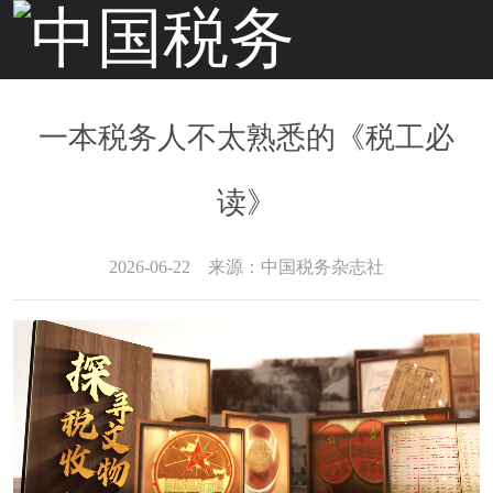
税务
税务
税务
畅听
新闻
微视
风采
税事
一本税务人不太熟悉的《税工必
读》
2026-06-22
来源：中国税务杂志社