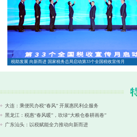
税助发展 向新而进 国家税务总局启动第33个全国税收宣传月
税助发展 向新而进 国家税务总局启动第33个全国税收宣传月
大连：乘便民办税“春风” 开展惠民利企服务
黑龙江：税惠“春风暖”，吹绿“大粮仓春耕画卷”
广东汕头：以税赋能全力推动向新而进