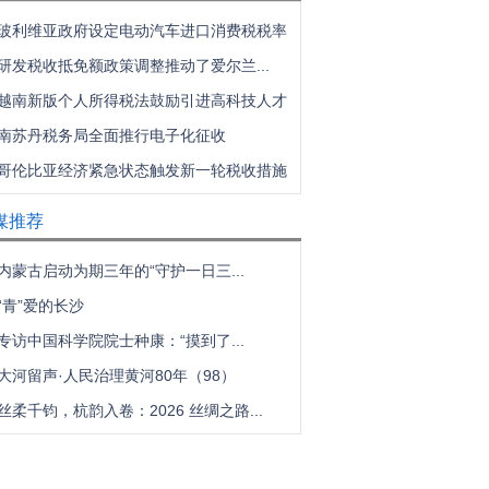
玻利维亚政府设定电动汽车进口消费税税率
研发税收抵免额政策调整推动了爱尔兰...
越南新版个人所得税法鼓励引进高科技人才
南苏丹税务局全面推行电子化征收
哥伦比亚经济紧急状态触发新一轮税收措施
媒推荐
内蒙古启动为期三年的“守护一日三...
“青”爱的长沙
专访中国科学院院士种康：“摸到了...
大河留声·人民治理黄河80年（98）
丝柔千钧，杭韵入卷：2026 丝绸之路...