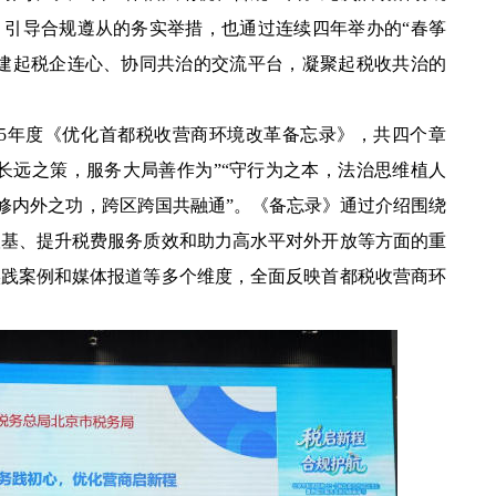
、引导合规遵从的务实举措，也通过连续四年举办的“春筝
搭建起税企连心、协同共治的交流平台，凝聚起税收共治的
5年度《优化首都税收营商环境改革备忘录》，共四个章
行长远之策，服务大局善作为”“守行为之本，法治思维植人
“修内外之功，跨区跨国共融通”。《备忘录》通过介绍围绕
根基、提升税费服务质效和助力高水平对外开放等方面的重
实践案例和媒体报道等多个维度，全面反映首都税收营商环