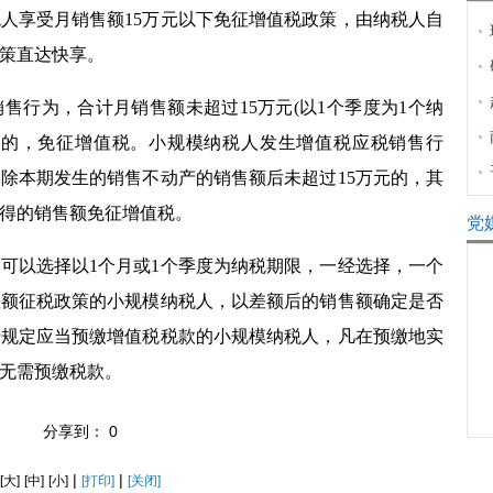
人享受月销售额
15
万元以下免征增值税政策，由纳税人自
策直达快享。
售行为，合计月销售额未超过
15
万元
(
以
1
个季度为
1
个纳
的，免征增值税。小规模纳税人发生增值税应税销售行
扣除本期发生的销售不动产的销售额后未超过
15
万元的，其
得的销售额免征增值税。
党
可以选择以
1
个月或
1
个季度为纳税期限，一经选择，一个
差额征税政策的小规模纳税人，以差额后的销售额确定是否
行规定应当预缴增值税税款的小规模纳税人，凡在预缴地实
无需预缴税款。
分享到：
0
|
|
[大]
[中]
[小]
[打印]
[关闭]