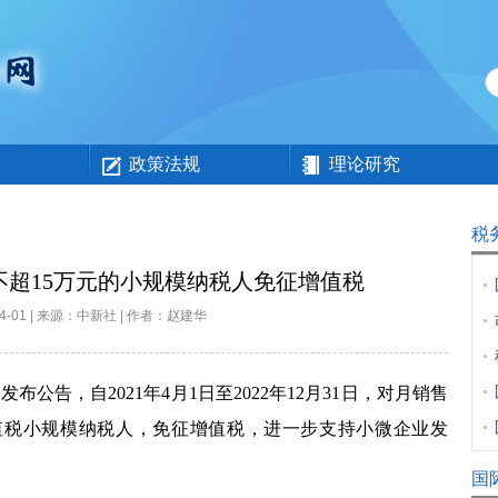
政策法规
理论研究
税
不超15万元的小规模纳税人免征增值税
-04-01 | 来源：中新社 | 作者：赵建华
日发布公告，自
2021
年
4
月
1
日至
2022
年
12
月
31
日，对月销售
值税小规模纳税人，免征增值税，进一步支持小微企业发
国