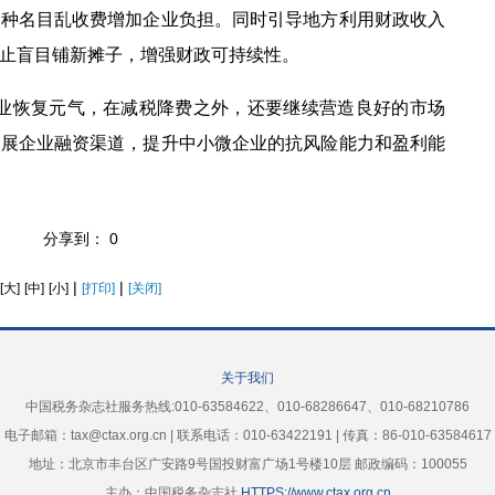
各种名目乱收费增加企业负担。同时引导地方利用财政收入
止盲目铺新摊子，增强财政可持续性。
恢复元气，在减税降费之外，还要继续营造良好的市场
拓展企业融资渠道，提升中小微企业的抗风险能力和盈利能
分享到：
0
|
|
[大]
[中]
[小]
[打印]
[关闭]
关于我们
中国税务杂志社服务热线:010-63584622、010-68286647、010-68210786
电子邮箱：tax@ctax.org.cn | 联系电话：010-63422191 | 传真：86-010-63584617
地址：北京市丰台区广安路9号国投财富广场1号楼10层 邮政编码：100055
主办：中国税务杂志社
HTTPS://www.ctax.org.cn