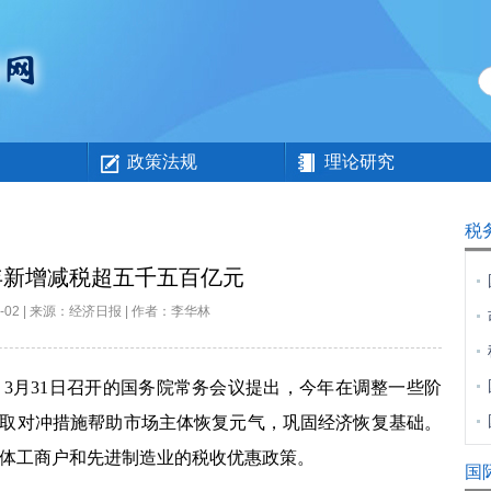
政策法规
理论研究
税
年新增减税超五千五百亿元
04-02 | 来源：经济日报 | 作者：李华林
。
3
月
31
日召开的国务院常务会议提出，今年在调整一些阶
采取对冲措施帮助市场主体恢复元气，巩固经济恢复基础。
体工商户和先进制造业的税收优惠政策。
国