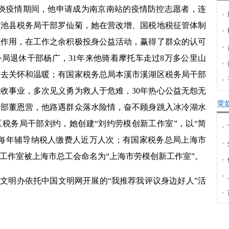
肺炎疫情期间，他申请成为南京南站的疫情防控志愿者，连
盐池县税务局干部罗仙菊，她在营改增、国税地税征管体制
范作用，在工作之余积极投身公益活动，赢得了群众的认可
局退休干部杨广，31年来他骑着摩托车走过8万多公里山
送去关怀和温暖；有国家税务总局本溪市溪湖区税务局干部
收事业，多次见义勇为救人于危难，30年热心公益无怨无
党
干部董恩营，他路遇群众落水险情，奋不顾身跳入冰冷湖水
税务局干部刘约，她创建“刘约劳模创新工作室”，以“简
，每年辅导纳税人缴费人近万人次；有国家税务总局上海市
工作室被上海市总工会命名为“上海市劳模创新工作室”。
文明办依托中国文明网开展的“我推荐我评议身边好人”活