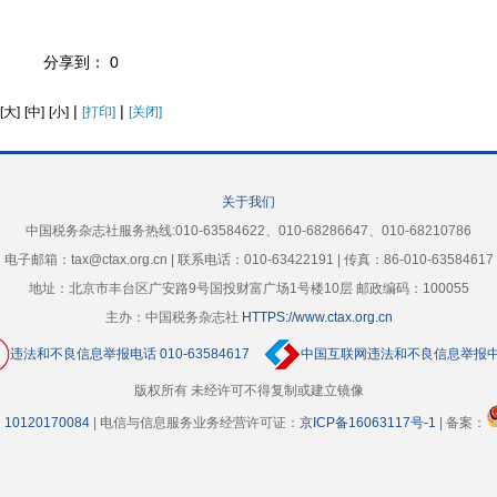
分享到：
0
|
|
[大]
[中]
[小]
[打印]
[关闭]
关于我们
中国税务杂志社服务热线:010-63584622、010-68286647、010-68210786
电子邮箱：tax@ctax.org.cn | 联系电话：010-63422191 | 传真：86-010-63584617
地址：北京市丰台区广安路9号国投财富广场1号楼10层 邮政编码：100055
主办：中国税务杂志社
HTTPS://www.ctax.org.cn
违法和不良信息举报电话 010-63584617
中国互联网违法和不良信息举报
版权所有 未经许可不得复制或建立镜像
10120170084
| 电信与信息服务业务经营许可证：
京ICP备16063117号-1
| 备案：