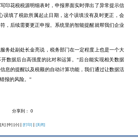
印花税税源明细表时，申报界面实时弹出了异常提示信
小心误填了税款所属起止日期，这个误填没有及时更正，会
不符，后续需要更正申报。系统里的智能提醒就帮我们企业
务处副处长金亮说，税务部门在一定程度上也是一个大
不开数据后台高强度的比对和运算。
“后台能实现相关数据
报信息的提醒以及税额的自动计算功能，我们通过让数据活
错报的风险。”
分享到：
0
|
|
[大]
[中]
[小]
[打印]
[关闭]