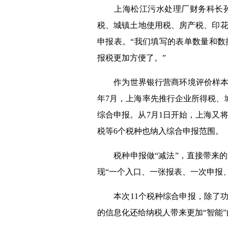
上海松江污水处理厂财务科长孙
税、城镇土地使用税、房产税、印
申报表。
“我们填写的表单数量和
报税更加方便了。”
作为世界银行营商环境评价样本城
年
7
月，上海率先推行企业所得税、
综合申报。从
7
月
1
日开始，上海又
税等
6
个税种也纳入综合申报范围。
税种申报做“减法”，直接带来的
现“一个入口、一张报表、一次申报
本次
11
个税种综合申报，除了功
的信息化还给纳税人带来更加“智能