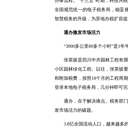
办事流程。“十三五”时期，科技兴
全国规范统一的电子税务局，稳妥推
智慧税务的升级，为异地办税扩容提
通办激发市场活力
“
3000
多公里
80
多个小时”是
1
年
张英骏是四川中卉园林工程有限公
小区园林绿化工程。以往，张英骏
和附加税费，按照
18
个月的工程周
登录本地电子税务局，几分钟即可完
通办，在于解决痛点。税务部门循
发市场活力的破题。
3.8
亿全国流动人口，越来越多