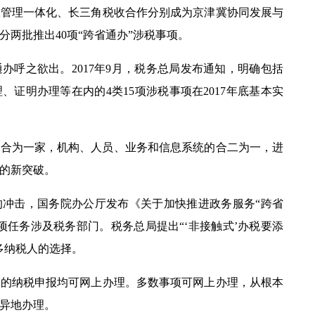
收管理一体化、长三角税收合作分别成为京津冀协同发展与
分两批推出
40
项“跨省通办”涉税事项。
办呼之欲出。
2017
年
9
月，税务总局发布通知，明确包括
理、证明办理等在内的
4
类
15
项涉税事项在
2017
年底基本实
税合为一家，机构、人员、业务和信息系统的合二为一，进
的新突破。
的冲击，国务院办公厅发布《关于加快推进政务服务“跨省
项任务涉及税务部门。税务总局提出“‘非接触式’办税要添
多纳税人的选择。
％的纳税申报均可网上办理。多数事项可网上办理，从根本
异地办理。