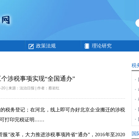
政策法规
理论研究
税
个涉税事项实现“全国通办”
08-20 | 来源：法治日报 | 作者：蔡岩红
税务登记；在河北，线上即可办好北京企业搬迁的涉税
可打印完税证明……
国
服”改革，大力推进涉税事项跨省“通办”，
2016
年至
2020