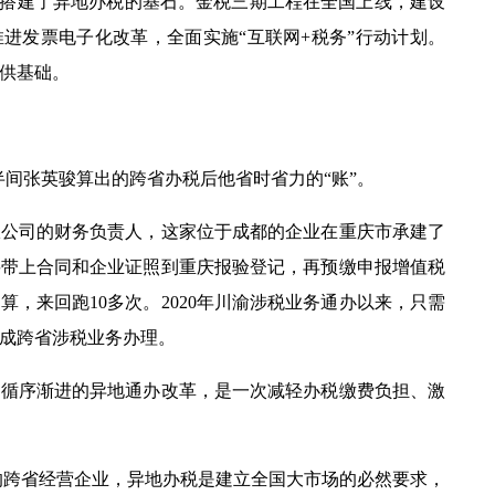
税搭建了异地办税的基石。金税三期工程在全国上线，建设
进发票电子化改革，全面实施“互联网
+
税务”行动计划。
供基础。
半间张英骏算出的跨省办税后他省时省力的“账”。
司的财务负责人，这家位于成都的企业在重庆市承建了
要带上合同和企业证照到重庆报验登记，再预缴申报增值税
期算，来回跑
10
多次。
2020
年川渝涉税业务通办以来，只需
成跨省涉税业务办理。
序渐进的异地通办改革，是一次减轻办税缴费负担、激
的跨省经营企业，异地办税是建立全国大市场的必然要求，