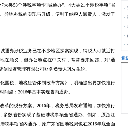
少
7
大类
53
个涉税事项“同城通办”、
4
大类
21
个涉税事项“省
”。异地办税的实现与升级，便利了纳税人缴费人，激发了
同城通办涉税业务已在不少地区探索实现，纳税人可就近打
党
册地在顺义，但办公地点在中关村，常常要来回跑，对‘通
京蓝创投资管理有限公司财务负责人巩先生说。
深化国税、地税征管体制改革方案》，明确提出要加快推行
时间点：
2016
年基本实现省内通办。
改革的税务方案。
2016
年，税务总局发布通知，加快推行
，多数省份实现了基础涉税事项全省通办。例如，原浙江
个涉税事项省内通办，原广东省国地税局也在
2016
年底全面