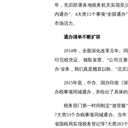
年，先后部署各地税务机关实现至
内通办”、
4
大类
15
个事项“全国通办
市场活力。
通办清单不断扩容
2014
年，全面深化改革元年。
印完税凭证、领取发票。“公司注
办’业务，我们真是翘首以盼。”北
2015
年底，中办、国办印发《
办税事项同城通办，并给出了具体的
税务部门第一时间制定“放管服”
7
大类
53
个办税事项同城通办。当年
省国税局实现税务登记等
7
大类
203