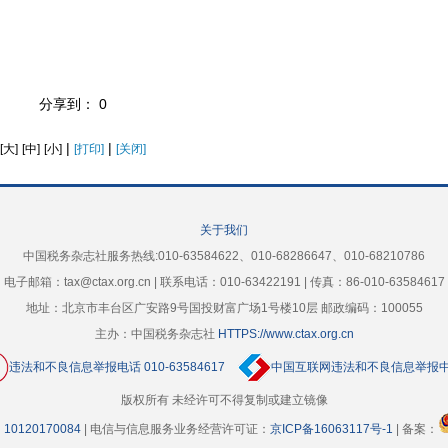
分享到：
0
|
|
[大]
[中]
[小]
[打印]
[关闭]
关于我们
中国税务杂志社服务热线:010-63584622、010-68286647、010-68210786
电子邮箱：tax@ctax.org.cn | 联系电话：010-63422191 | 传真：86-010-63584617
地址：北京市丰台区广安路9号国投财富广场1号楼10层 邮政编码：100055
主办：中国税务杂志社
HTTPS://www.ctax.org.cn
违法和不良信息举报电话 010-63584617
中国互联网违法和不良信息举报
版权所有 未经许可不得复制或建立镜像
10120170084
| 电信与信息服务业务经营许可证：
京ICP备16063117号-1
| 备案：