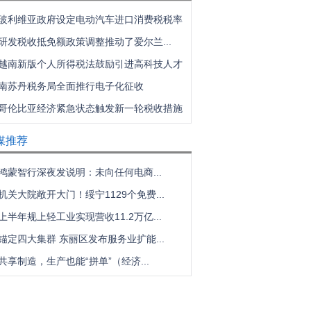
玻利维亚政府设定电动汽车进口消费税税率
研发税收抵免额政策调整推动了爱尔兰...
越南新版个人所得税法鼓励引进高科技人才
南苏丹税务局全面推行电子化征收
哥伦比亚经济紧急状态触发新一轮税收措施
媒推荐
鸿蒙智行深夜发说明：未向任何电商...
机关大院敞开大门！绥宁1129个免费...
上半年规上轻工业实现营收11.2万亿...
锚定四大集群 东丽区发布服务业扩能...
共享制造，生产也能“拼单”（经济...