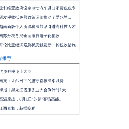
玻利维亚政府设定电动汽车进口消费税税率
研发税收抵免额政策调整推动了爱尔兰...
越南新版个人所得税法鼓励引进高科技人才
南苏丹税务局全面推行电子化征收
哥伦比亚经济紧急状态触发新一轮税收措施
媒推荐
优质鲜桃飞上太空
南充：让烈日下的坚守都被温柔以待
海报｜黑龙江省服务业大会倒计时1天
高温鏖战，8月1日“苏超”赛场高能...
江西泰和：栽插晚稻