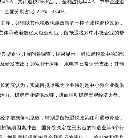
.5%，共计退税7563亿元，金额占比44.4%；中型企业退
，金额分别占比22.2%、33.4%。
导，并辅以其他税收优惠政策的一揽子减税退税政策，
场主体承载着数亿人就业创业，留抵退税对中小微企业的帮
典型企业开展问卷调查，结果显示，留抵退税款中的39%
资及研发支出；10%用于房租、水电等日常运营支出；其他
蒋震认为，实施留抵退税为企业特别是中小微企业提供
活力、稳定产业链供应链，进而推动稳定宏观经济大盘。
济措施落地见效，特别是留抵退税政策红利逐步释放，
列超预期因素冲击，国务院决定在已出台的制造业等6个行
还、增量留抵税额按月全额退还的基础上，将批发和零售