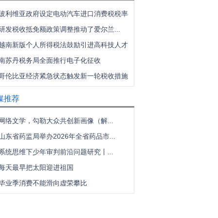
玻利维亚政府设定电动汽车进口消费税税率
研发税收抵免额政策调整推动了爱尔兰...
越南新版个人所得税法鼓励引进高科技人才
南苏丹税务局全面推行电子化征收
哥伦比亚经济紧急状态触发新一轮税收措施
媒推荐
网络文学，勾勒大众共创新画像（解...
山东省药监局举办2026年全省药品市...
系统思维下少年审判前沿问题研究丨...
每天最早把太阳迎进祖国
毕业季消费不能滑向虚荣攀比