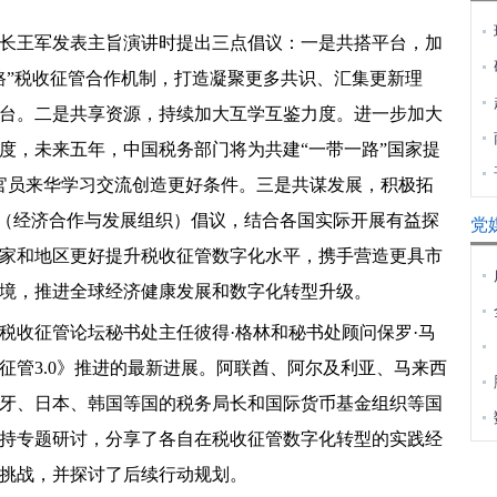
王军发表主旨演讲时提出三点倡议：一是共搭平台，加
路”税收征管合作机制，打造凝聚更多共识、汇集更新理
台。二是共享资源，持续加大互学互鉴力度。进一步加大
度，未来五年，中国税务部门将为共建“一带一路”国家提
官员来华学习交流创造更好条件。三是共谋发展，积极拓
D（经济合作与发展组织）倡议，结合各国实际开展有益探
党
家和地区更好提升税收征管数字化水平，携手营造更具市
境，推进全球经济健康发展和数字化转型升级。
收征管论坛秘书处主任彼得·格林和秘书处顾问保罗·马
征管3.0》推进的最新进展。阿联酋、阿尔及利亚、马来西
牙、日本、韩国等国的税务局长和国际货币基金组织等国
持专题研讨，分享了各自在税收征管数字化转型的实践经
挑战，并探讨了后续行动规划。