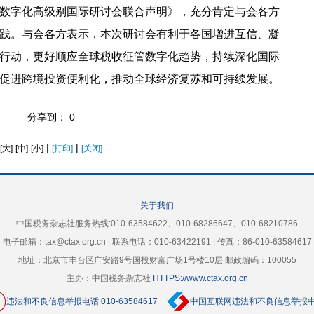
字化高级别国际研讨会联合声明》，充分肯定与会各方
践。与会各方表示，本次研讨会有利于各国增进互信、凝
行动，更好顺应全球税收征管数字化趋势，持续深化国际
促进跨境投资便利化，推动全球经济复苏和可持续发展。
分享到：
0
|
|
[大]
[中]
[小]
[打印]
[关闭]
关于我们
中国税务杂志社服务热线:010-63584622、010-68286647、010-68210786
电子邮箱：tax@ctax.org.cn | 联系电话：010-63422191 | 传真：86-010-63584617
地址：北京市丰台区广安路9号国投财富广场1号楼10层 邮政编码：100055
主办：中国税务杂志社
HTTPS://www.ctax.org.cn
违法和不良信息举报电话 010-63584617
中国互联网违法和不良信息举报