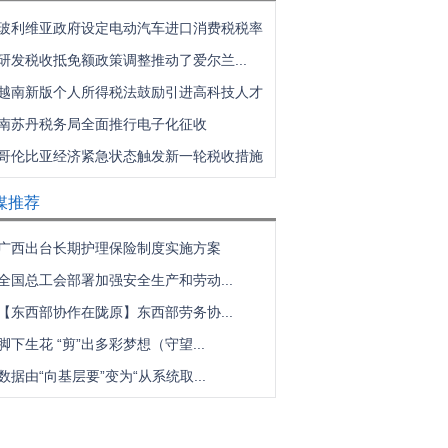
玻利维亚政府设定电动汽车进口消费税税率
研发税收抵免额政策调整推动了爱尔兰...
越南新版个人所得税法鼓励引进高科技人才
南苏丹税务局全面推行电子化征收
哥伦比亚经济紧急状态触发新一轮税收措施
媒推荐
广西出台长期护理保险制度实施方案
全国总工会部署加强安全生产和劳动...
【东西部协作在陇原】东西部劳务协...
脚下生花 “剪”出多彩梦想（守望...
数据由“向基层要”变为“从系统取...