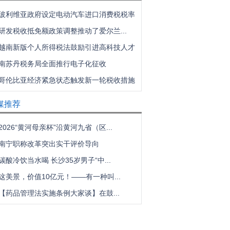
玻利维亚政府设定电动汽车进口消费税税率
研发税收抵免额政策调整推动了爱尔兰...
越南新版个人所得税法鼓励引进高科技人才
南苏丹税务局全面推行电子化征收
哥伦比亚经济紧急状态触发新一轮税收措施
媒推荐
2026“黄河母亲杯”沿黄河九省（区...
南宁职称改革突出实干评价导向
碳酸冷饮当水喝 长沙35岁男子“中...
这美景，价值10亿元！——有一种叫...
【药品管理法实施条例大家谈】在鼓...