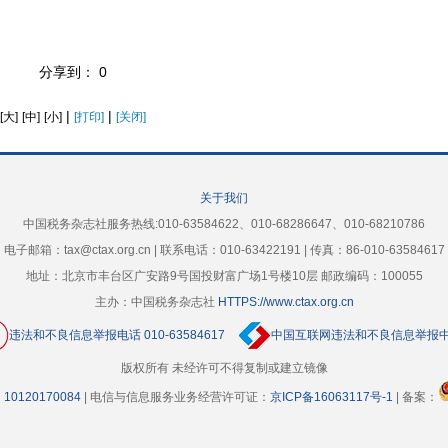
分享到：
0
|
|
[大]
[中]
[小]
[打印]
[关闭]
关于我们
中国税务杂志社服务热线:010-63584622、010-68286647、010-68210786
电子邮箱：tax@ctax.org.cn | 联系电话：010-63422191 | 传真：86-010-63584617
地址：北京市丰台区广安路9号国投财富广场1号楼10层 邮政编码：100055
主办：中国税务杂志社
HTTPS://www.ctax.org.cn
违法和不良信息举报电话 010-63584617
中国互联网违法和不良信息举报
版权所有 未经许可不得复制或建立镜像
10120170084
| 电信与信息服务业务经营许可证：
京ICP备16063117号-1
| 备案：