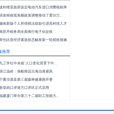
玻利维亚政府设定电动汽车进口消费税税率
研发税收抵免额政策调整推动了爱尔兰...
越南新版个人所得税法鼓励引进高科技人才
南苏丹税务局全面推行电子化征收
哥伦比亚经济紧急状态触发新一轮税收措施
媒推荐
九三学社中央就“人口变化背景下中...
浙江温岭：渔船推迟出海泊港避风
宁夏泾源县第三届森林健康跑开赛
新皇岗口岸港方口岸区正式启用
福建厦门举办第三十二届职工技能大...