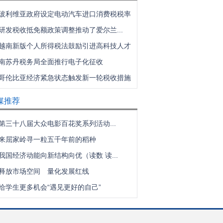
玻利维亚政府设定电动汽车进口消费税税率
研发税收抵免额政策调整推动了爱尔兰...
越南新版个人所得税法鼓励引进高科技人才
南苏丹税务局全面推行电子化征收
哥伦比亚经济紧急状态触发新一轮税收措施
媒推荐
第三十八届大众电影百花奖系列活动...
来屈家岭寻一粒五千年前的稻种
我国经济动能向新结构向优（读数 读...
释放市场空间 量化发展红线
给学生更多机会“遇见更好的自己”