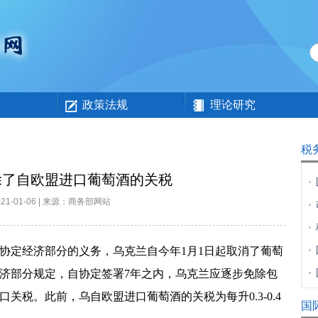
政策法规
理论研究
税
除了自欧盟进口葡萄酒的关税
021-01-06 | 来源：商务部网站
协定经济部分的义务，乌克兰自今年
1
月
1
日起取消了葡萄
济部分规定，自协定签署
7
年之内，乌克兰应逐步免除包
口关税。此前，乌自欧盟进口葡萄酒的关税为每升
0.3-0.4
国