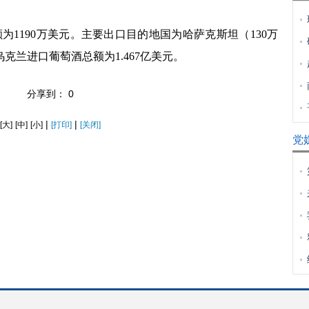
额为
1190
万美元。主要出口目的地国为哈萨克斯坦（
130
万
乌克兰进口葡萄酒总额为
1.467
亿美元。
分享到：
0
|
|
[大]
[中]
[小]
[打印]
[关闭]
党