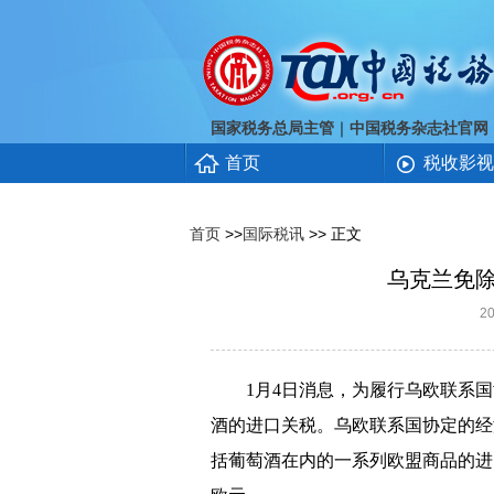
｜
国家税务总局主管
中国税务杂志社官网
首页
税收影视
首页
>>
国际税讯
>> 正文
乌克兰免
2
1
月
4
日消息，为履行乌欧联系国
酒的进口关税。乌欧联系国协定的经
括葡萄酒在内的一系列欧盟商品的进