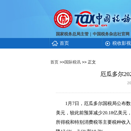
｜
国家税务总局主管
中国税务杂志社官网
首页
税收影视
首页
>>
国际税讯
>> 正文
厄瓜多尔2
2
1
月
7
日，厄瓜多尔国税局公布数
美元，较此前预算减少
20.18
亿美元
所得税和特别消费税等主要税种收入