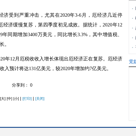
经济受到严重冲击，尤其在
2020
年
3-6
月，厄经济几近停
厄经济缓慢复苏，第四季度初见成效。据统计，
2020
年
12
19
年同期增加
3400
万美元，同比增长
3.3%
，其中增值税、
长。
020
年
12
月厄税收收入增长体现出厄经济正在复苏。厄经济
党
收入预计将达
131
亿美元，较
2020
年增加约
7
亿美元。
分享到：
0
|
|
[大]
[中]
[小]
[打印]
[关闭]