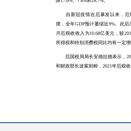
降
17.6%
、
7.6%
和
18.7%
。
自新冠疫情在厄暴发以来，厄
摆，全年
GDP
预计萎缩近
9%
。此后
月厄税收收入为
10.68
亿美元，较
20
所得税和特别消费税同比均有一定增
厄国税局局长安德拉德表示，
2
和财政部长波索则称，
2021
年厄税收