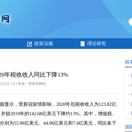
政策法规
理论研究
税
020年税收收入同比下降13%
021-01-13 | 来源：商务部网站
据显示，受新冠疫情影响，
2020
年厄税收收入为
123.82
亿
，并较
2019
年的
142.68
亿美元下降约
13%
。其中，增值税、
分别为
55.06
亿美元、
44.06
亿美元和
7.4
亿美元，同比各下
国