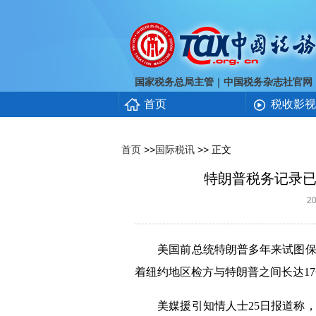
｜
国家税务总局主管
中国税务杂志社官网
首页
税收影视
首页
>>
国际税讯
>> 正文
特朗普税务记录已
2
美国前总统特朗普多年来试图保密
着纽约地区检方与特朗普之间长达
17
美媒援引知情人士
25
日报道称