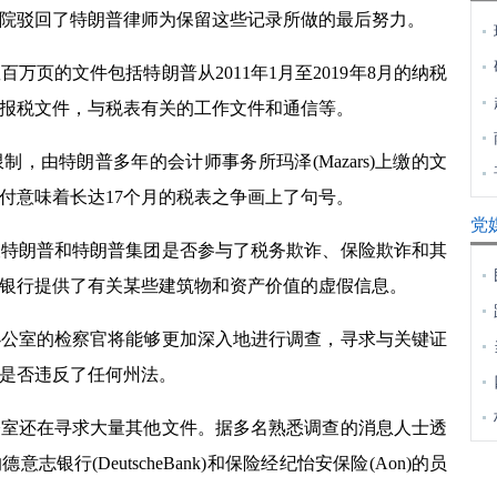
院驳回了特朗普律师为保留这些记录所做的最后努力。
百万页的文件包括特朗普从
2011
年
1
月至
2019
年
8
月的纳税
报税文件，与税表有关的工作文件和通信等。
制，由特朗普多年的会计师事务所玛泽
(Mazars)
上缴的文
付意味着长达
17
个月的税表之争画上了句号。
党
朗普和特朗普集团是否参与了税务欺诈、保险欺诈和其
银行提供了有关某些建筑物和资产价值的虚假信息。
室的检察官将能够更加深入地进行调查，寻求与关键证
是否违反了任何州法。
还在寻求大量其他文件。据多名熟悉调查的消息人士透
的德意志银行
(DeutscheBank)
和保险经纪怡安保险
(Aon)
的员