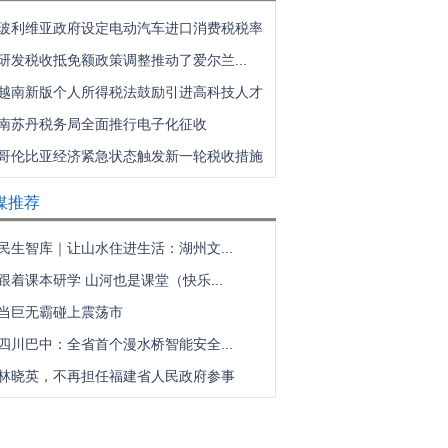
玻利维亚政府设定电动汽车进口消费税税率
研发税收抵免额政策调整推动了爱尔兰...
越南新版个人所得税法鼓励引进高科技人才
南苏丹税务局全面推行电子化征收
哥伦比亚经济紧急状态触发新一轮税收措施
媒推荐
民生智库｜让山水住进生活：湖州文...
跟着课本研学 山河也是课堂（快乐...
当巨无霸碰上震荡市
四川巴中：全省首个漫水桥智能安全...
林晓英，不再担任福建省人民政府参事