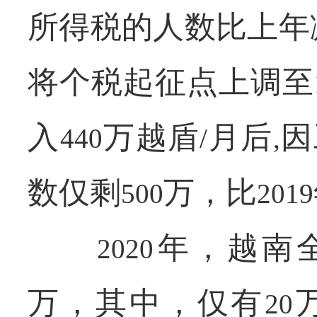
所得税的人数比上年
将个税起征点上调至
入
万越盾
月后
因
440
/
,
数仅剩
万，比
500
2019
年，越南
2020
万，其中，仅有
20