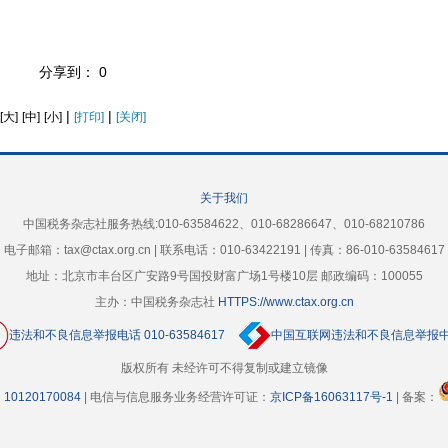
分享到：
0
|
|
[大]
[中]
[小]
[打印]
[关闭]
关于我们
中国税务杂志社服务热线:010-63584622、010-68286647、010-68210786
电子邮箱：tax@ctax.org.cn | 联系电话：010-63422191 | 传真：86-010-63584617
地址：北京市丰台区广安路9号国投财富广场1号楼10层 邮政编码：100055
主办：中国税务杂志社
HTTPS://www.ctax.org.cn
违法和不良信息举报电话 010-63584617
中国互联网违法和不良信息举报
版权所有 未经许可不得复制或建立镜像
10120170084
| 电信与信息服务业务经营许可证：
京ICP备16063117号-1
| 备案：