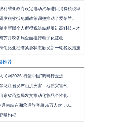
玻利维亚政府设定电动汽车进口消费税税率
研发税收抵免额政策调整推动了爱尔兰...
越南新版个人所得税法鼓励引进高科技人才
南苏丹税务局全面推行电子化征收
哥伦比亚经济紧急状态触发新一轮税收措施
媒推荐
人民网2026“行进中国”调研行走进...
黑龙江省发布山洪灾害、地质灾害气...
山东省药监局发文推动化妆品个性化...
7月南航在湘承运旅客超56万人次，8...
晾晒枸杞