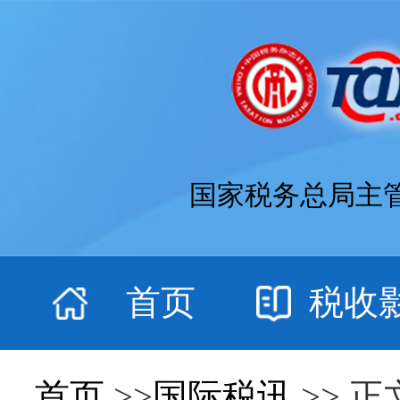
国家税务总局主
首页
税收
首页
>>
国际税讯
>> 正