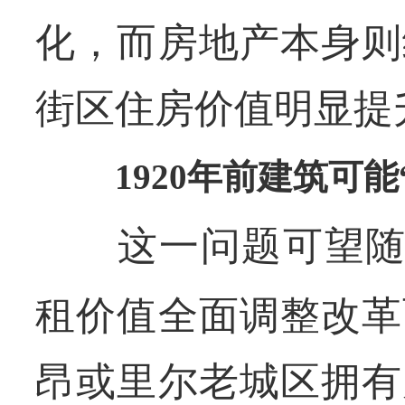
化，而房地产本身则
街区住房价值明显提
1920
年前建筑可能
这一问题可望随
租价值全面调整改革
昂或里尔老城区拥有