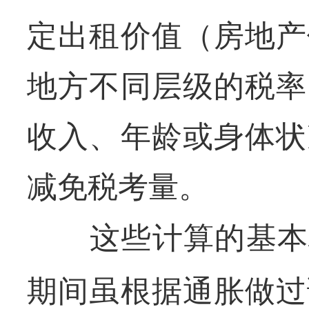
定出租价值（房地产
地方不同层级的税率
收入、年龄或身体状
减免税考量。
这些计算的基本标
期间虽根据通胀做过