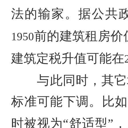
法的输家。据公共
前的建筑租房价
1950
建筑定税升值可能在
与此同时，其它城
标准可能下调。比如
时被视为“舒适型”