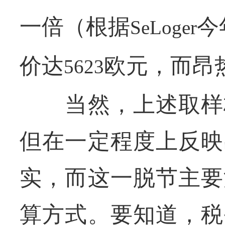
一倍（根据
今
SeLoger
价达
欧元，而昂
5623
当然，上述取样标
但在一定程度上反映
实，而这一脱节主要
算方式。要知道，税