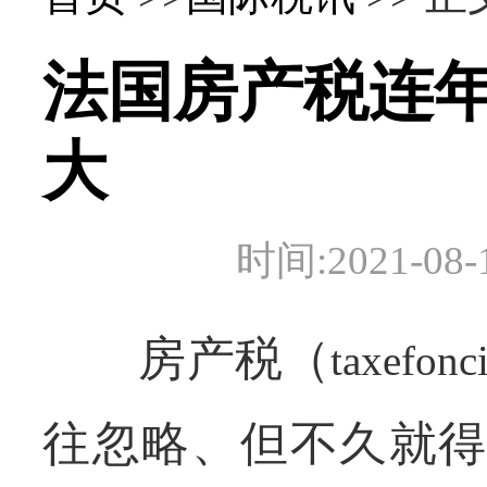
法国房产税连年
大
时间:2021-
房产税（
taxefonc
往忽略、但不久就