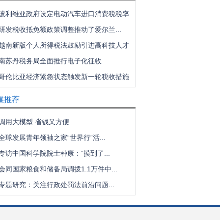
玻利维亚政府设定电动汽车进口消费税税率
研发税收抵免额政策调整推动了爱尔兰...
越南新版个人所得税法鼓励引进高科技人才
南苏丹税务局全面推行电子化征收
哥伦比亚经济紧急状态触发新一轮税收措施
媒推荐
调用大模型 省钱又方便
全球发展青年领袖之家“世界行”活...
专访中国科学院院士种康：“摸到了...
会同国家粮食和储备局调拨1.1万件中...
专题研究：关注行政处罚法前沿问题...