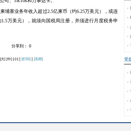
司、TikTok和万事达卡。
寨业务年收入超过2.5亿柬币（约6.25万美元），或连
约1.5万美元），就须向国税局注册，并须进行月度税务申
分享到：
0
|
|
党
[大]
[中]
[小]
[打印]
[关闭]