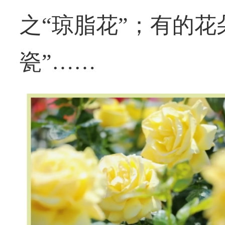
之“琼脂花”；有的花
瓷”……