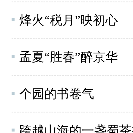
烽火“税月”映初心
孟夏“胜春”醉京华
个园的书卷气
跨越山海的一盏蜀茶