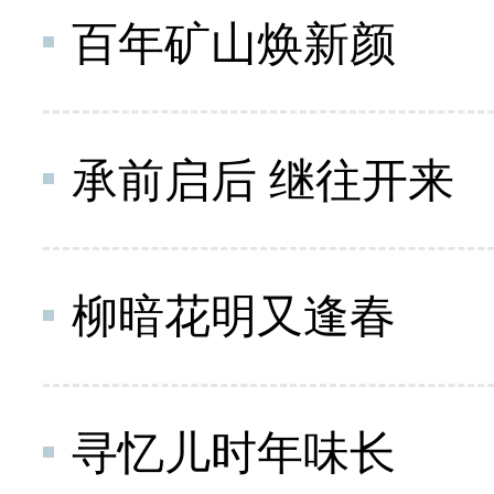
百年矿山焕新颜
承前启后 继往开来
柳暗花明又逢春
寻忆儿时年味长