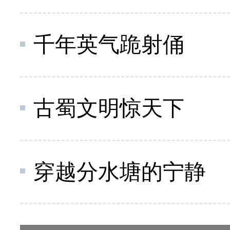
千年英气跪射俑
古蜀文明惊天下
穿越分水塘的宁静